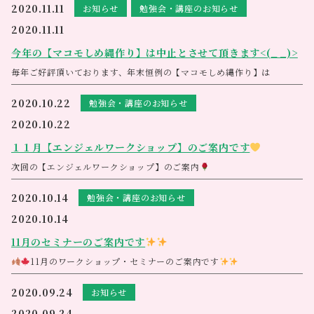
日頃頑張っている自分へのご褒美に癒しのひとときを・・
ライフスキルが格段に上がります。
2020.11.11
お知らせ
勉強会・講座のお知らせ
無料体験会、そしてお試しショートコースもご用意させていただきます
この講座はどんな時も揺るがない自分をつくり、
ので、お気軽にお問い合わせご予約ください
逆境も力に変えていける人生を最高のものにしていくためのレッスンで
2020.11.11
す。
今年の【マコモしめ縄作り】は中止とさせて頂きます<(_ _)>
一緒にお勉強しませんか？
ご希望の方はアネシスまで
［日時］ １２月１８日(金) 13時３０分〜15時３０分
毎年ご好評頂いております、年末恒例の【マコモしめ縄作り】は
049-248-6145
［持ち物］ エリジアム（お持ちの方は）・筆記用具
新型コロナウイルス感染拡大の影響によりまして中止とさせて頂きま
［参加費］ 4500円(税込)
す。
楽しみにお待ち頂いておりましたお客様にはご迷惑をおかけ致しまして
2020.10.22
勉強会・講座のお知らせ
［定員］ 6名（先着順）
大変申し訳ございません。
何卒ご了承いただきますようお願いいたします。
誰もが望むけれど、止めることができないのが老化
2020.10.22
生体活性水エリジアムは、細胞一つ一つを活性化させ、元の状態に戻そ
うと働きます
老化のスピードをゆっくりにしてくれるのです
１１月【エンジェルワークショップ】のご案内です
そんなエリジアムを使って作ったお水のクリームは、私たちの細胞一つ
次回の【エンジェルワークショップ】のご案内
一つが生き生きと働き始め、綺麗と健康のお手入れを簡単にしてくれま
エリジアムクリームの材料はガイアの水135、エリジアム、植物性オイ
す
ル、植物性乳化ワックスのたったの4つでとってもシンプル
ハンドクリームにもボディクリームにも、全身に誰でも安心して使える
ので覚えておいて損はないレシピです
2020.10.14
勉強会・講座のお知らせ
作ったクリームのお土産はたっぷり50g
2020.10.14
11月のセミナーのご案内です
11月のワークショップ・セミナーのご案内です
【自己肯定感、自己肯定力を上げるベーシック一日講座】
「自己肯定感」は、人間関係や仕事にとどまらず、自己実現や夢を叶え
2020.09.24
お知らせ
るための重要な柱にもなり、この感覚が高まると、自分を信頼し、信じ
料金
18,340円（税別） ※テキスト代、修了証発行代含
ることができるようになり、これが、あなたの人生の質にも大きく影響
2020.09.24