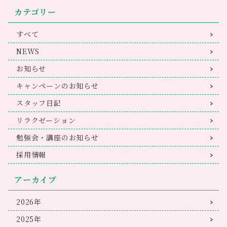
カテゴリー
すべて
NEWS
お知らせ
キャンペーンのお知らせ
スタッフ日記
リラクゼーション
（実物と写真は色が少し異ないます）
勉強会・講座のお知らせ
詳細
価格：2,200円（+税）
採用情報
著者：ライトワークス
内容：B6ハードカバー（カバー素材：布）216ページ、フルカラー、月
アーカイブ
の満ち欠け・六曜表示（一部）、月間カレンダー、見開き1週間
■しおり2本、裏表紙内側にオラクルカード1枚収納可能なポケット付
き、
■2021年1月はじまりです。2020年12月のマンスリーカレンダーから
使えます。
■もれなくザ・マップオラクルカード1枚付き（ランダムでの封入です。
2026年
2021年のメッセージとしてお楽しみください。）
2025年