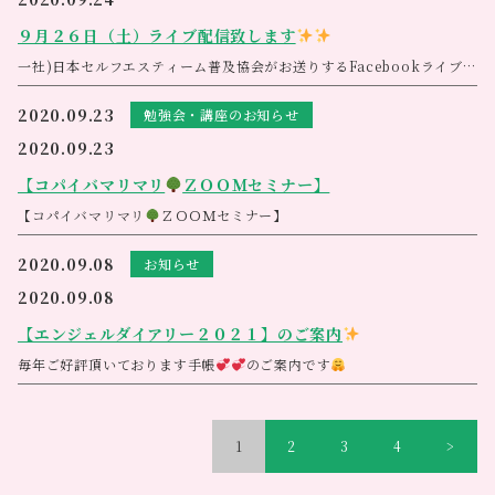
時間
全6時間
していきます。
（日時）１１月１８日（水）１０時半〜１６時半
９月２６日（土）ライブ配信致します
自己肯定力が人生に及ぼす影響を理解し、自己肯定力を高めて歩む人生
［日時］１１月２６日（木）１０時３０分～１２時
（定員）４名 ※現在２名確定
と、そうでない人生では全く歩む人生が変わり、人生で受け取るものが
［料金］￥３，３００（税込）
※前払いとなります。詳細はお申込みいただきましたお客様にご案内致
一社
)
日本セルフエスティーム普及協会がお送りする
Facebook
ライブ
全く違ってきます。講座では、なぜ自己肯定感をアップさせると、仕事
皆様とシェアしながらカードを引いたりと楽しく進めて参ります
します。
「
日時：９月２６日（土） ２１時３０分～
JISE
公式チャンネル」で動画配信させて頂きます
や私生活が充実していくかのメカニズムの説明とともに、自分を肯定
ご予約お待ちしております
先着順となります。ご予約お待ちしております
お家で直ぐに作れる1回分のキットも付いています♪
テーマは『自分で自分のご機嫌をとること』
2020.09.23
勉強会・講座のお知らせ
し、自分を愛するための、基本的な日々の生活の中に取り入れられる方
※アネシス
049-248-6145(土曜日定休)
☎︎アネシス049-248-6145
1回分のキットには
法をお伝えしていきます。
※ホームページからもご予約頂けます
・ガラスコップ・ミニ泡立て器・乾電池・植物性オイル（1回分）・植
2020.09.23
物性乳化ワックス（1回分）が含まれます
【コパイバマリマリ
ＺＯＯＭセミナー】
【コパイバマリマリ
ＺＯＯＭセミナー】
セミナー日程： 2020年９月２９日（火）
時間：14：00～16：00
2020.09.08
お知らせ
※ZOOMミーティングは、13：45分から立ち上げております。
Zoom
ミーティングに参加する
2020.09.08
https://us02web.zoom.us/j/84747719571
生きていると日々色々なことがあり、思い通りにいかないときや、落ち
【エンジェルダイアリー２０２１】のご案内
ミーティング
ID: 847 4771 9571
込むこともあると思います。そんな時、自分で上手に自分のメンテナン
自分で自分のご機嫌をとることって
具体的にどんなこと
ご自宅からでも安心してご参加いただけます
スをすることで、早く立ち直ったり、安定した状態でいられたりしたら
2
人の女性トレーナーが、体験を交えてお話しします
毎年ご好評頂いております手帳
のご案内です
※お手数をおかけ致しますがご参加のお客様はご予約下さいますようお
いいですよね
楽しく発信して参りたいと思います
是非～ご覧頂けると嬉しいです
【エンジェルダイアリー２０２１】
願い申し上げます
アネシス049-428-6145
(*‘∀‘)
ミカエル・イエロー・ピンクの三種類です
皆様と一緒に制作しながら楽しい時間を過ごしませんか
お気軽にご参
※入荷し次第再度ご案内致します(*^^*)入荷は９月下旬予定です
加下さいませ(*^^*)
アネシス
049‐248‐6145（土曜日定休）※ホームページからもご予
少々お待ちくださいね
1
2
3
4
>
約頂けます