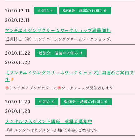
1月6日（水）から通常営業になります
ライアーとは
（ライアーの説明はホームページ・ブログ・インスタで掲載させて頂い
皆様にはご不便をおかけしますが、今後ともよろしくお願いいたします
2020.12.11
お知らせ
勉強会・講座のお知らせ
竪琴の起源は大変古く、古代メソポタミア時代にまで遡ります。現代の
ています）
ワクワクボディキャンペーン
<m(__)m>
ライアーは1926年に、ドイツでルドルフ・シュタイナーの思想に基づ
432Hzで調律された音色は自然界や命と深く共鳴します音楽療法や治療
日々の蓄積された疲れやストレスなどで、寒さも増して知らず知らずの
2020.12.11
き、彫刻家と音楽家の試作の末、誕生した新しい竪琴です
教育に用いられ、演奏はもとより教育や医療の現場で活用され広まりま
そしてソウルサウンドライアーは、(旧ヒーリングライアー)は、音楽療
うちに身体がカチコチに凝り固まってはいませんか？
自らのこの大事な乗り物を整えてワクワク楽しく過ごして頂きたい
した。
法士の依頼に応えて1995年に、アンドレアス氏が考案しました。現在８
共鳴箱が無い１枚板のオープンライアーで、体に当てて響きの振動を直
そんな細やかな気持ちですが、今回のキャンペーンをご用意させて頂き
［期間］１２月２３日（水）～２０２１年２月４日（木）
アンチエイジングクリームワークショップ満員御礼
種類・約15タイプ。それぞれにテーマと特別な音階を持っています。
接伝えられるのが最大の特徴です
ライアーの心地よい音で身体を良い振動状態に持っていきます
ました
［キャンペーン価格３コース］
12月18日（金）アンチエイジングクリームワークショップ、
５０分 お手軽コース
満員御礼です。
（２０分ボディ・２０分ライアー・１０分カウンセリング、整え流す）
ありがとうございます。
￥５５００→ ￥２９８０
2020.11.22
勉強会・講座のお知らせ
８０分 スタンダードコース
（１０分カウンセリング・３０分ボディ、モルフォセラピー・３０分ラ
2020.11.22
イアー・１０分整え流す）
￥８８００→ ￥４９８０
【アンチエイジングクリームワークショップ】開催のご案内で
１２０分 自分にご褒美コース
（１０分カウンセリング・５０分ボディ、モルフォセラピー・５０分ラ
す
イアー・１０分整え流す）
￥１２５００→ ￥６９８０
アンチエイジングクリーム
ワークショップ開催致します
自分へのご褒美にいかがですか
心を込めて施術をさせて頂きます
錆びないヒトを目指すあなたと作りたいエリジアムクリーム
身体を休めにいらして下さいね
ご予約お待ちしております
担当 サン
アネシス
2020.11.20
049‐248‐6145（土曜日定休）
お知らせ
勉強会・講座のお知らせ
風の時代の幕開けです
風の乗って軽やかに～
2020.11.20
メンタルマネジメント講座 受講者募集中
※先日日曜日の無料体験会では
『新 メンタルマネジメント』強化講座のご案内です。
たくさんのお客様にも喜んでいただくことができました
メンタルコントロールができると心のコンディションは良くなり、