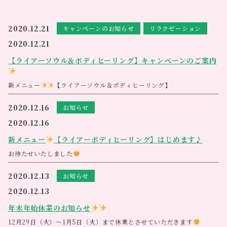
2020.12.21
キャンペーンのお知らせ
リラクゼーション
2020.12.21
【ライアーソウル＆ボディヒーリング】キャンペーンのご案内
新メニュー
【ライアーソウル＆ボディヒーリング】
2020.12.16
お知らせ
2020.12.16
新メニュー
【ライアーボディヒーリング】はじめます♪
お待たせいたしました
これから新しく始まるスペシャルなメニューのご案内です
【ライアー
ソウル&ボディヒーリング
】
2020.12.13
お知らせ
ボディケアや、モルフォセラピーとライアーを組み合わせた極上のリラ
クゼーションです
2020.12.13
１２月23日から開始です
年末年始休業のお知らせ
30分、5０分、80分、120分コースをご用意しております
料金等の詳細につきましては後日、ブログ、ホームページ、ＬＩＮＥに
12月29日（火）～1月5日（火）まで休業とさせていただきます
て詳しくご案内させて頂きます<m(__)m>