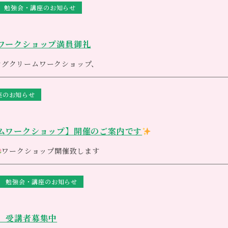
基づき、彫刻家と音楽家の試作の末、誕生した新しい竪琴です
自然界や命と深く共鳴します音楽療法や治療教育に用いられ、演奏は
勉強会・講座のお知らせ
］
まりました。
は、(旧ヒーリングライアー)は、音楽療法士の依頼に応えて1995
在８種類・約15タイプ。それぞれにテーマと特別な音階を持ってい
ンライアーで、体に当てて響きの振動を直接伝えられるのが最大の特
アー・１０分カウンセリング、整え流す）
を良い振動状態に持っていきます
ワークショップ満員御礼
ース
０分ボディ、モルフォセラピー・３０分ライアー・１０分整え流す）
ジングクリームワークショップ、
コース
０分ボディ、モルフォセラピー・５０分ライアー・１０分整え流す）
座のお知らせ
か
心を込めて施術をさせて頂きます
ね
ご予約お待ちしております
担当 サン
ムワークショップ】開催のご案内です
5（土曜日定休）
乗って軽やかに～
ワークショップ開催致します
と作りたいエリジアムクリーム
勉強会・講座のお知らせ
は
いただくことができました
 受講者募集中
褒美に癒しのひとときを・・