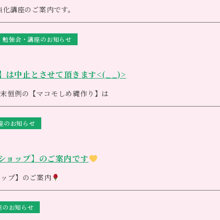
ョートコースもご用意させていただきますので、お気軽にお問い合わ
強化講座のご案内です。
ると心のコンディションは良くなり、
ます。
勉強会・講座のお知らせ
ない自分をつくり、
を最高のものにしていくためのレッスンです。
 13時３０分〜15時３０分
お持ちの方は）・筆記用具
は中止とさせて頂きます<(_ _)>
年末恒例の【マコモしめ縄作り】は
とができないのが老化
の影響によりまして中止とさせて頂きます。
胞一つ一つを活性化させ、元の状態に戻そうと働きます
したお客様にはご迷惑をおかけ致しまして大変申し訳ございません。
してくれるのです
座のお知らせ
お願いいたします。
ったお水のクリームは、私たちの細胞一つ一つが生き生きと働き始め
くれます
イアの水135、エリジアム、植物性オイル、植物性乳化ワックスの
リームにも、全身に誰でも安心して使えるので覚えておいて損はない
ショップ】のご案内です
っぷり50g
ョップ】のご案内
座のお知らせ