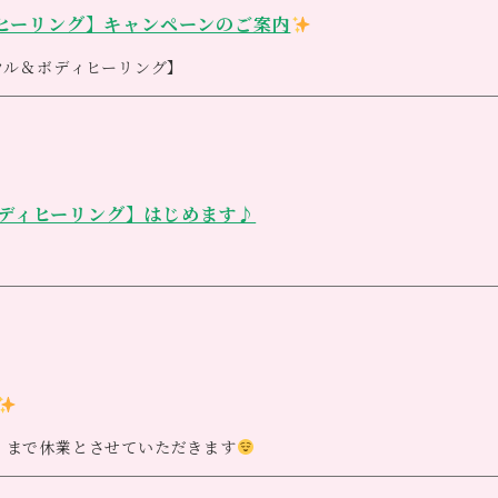
ります
楽しみにしていて下さいね
ヒーリング】キャンペーンのご案内
ウル＆ボディヒーリング】
ディヒーリング】はじめます♪
ャルなメニューのご案内です
ヒーリング
】
ピーとライアーを組み合わせた極上のリラクゼーションです
分コースをご用意しております
ージ・ブログ・インスタで掲載させて頂いています）
後日、ブログ、ホームページ、ＬＩＮＥにて詳しくご案内させて頂き
ン
火）まで休業とさせていただきます
レスなどで、寒さも増して知らず知らずのうちに身体がカチコチに凝
なります
えてワクワク楽しく過ごして頂きたい
そんな細やかな気持ちです
ソポタミア時代にまで遡ります。現代のライアーは1926年に、ド
が、今後ともよろしくお願いいたします<m(__)m>
て頂きました
～２０２１年２月４日（木）