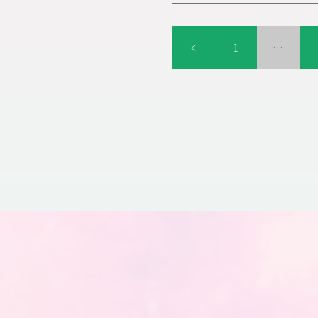
アネシス
時間：14：00～16：00
049‐248‐61
※ZOOMミーティングは、13
生きていると日々色々なこと
Zoom
ミーティングに参加す
時、自分で上手に自分のメン
自分で自分のご機嫌をとるこ
<
1
…
https://us02web.zoom.us/
いいですよね
2
人の女性トレーナーが、体験
ミーティング
ID: 847 4771 95
楽しく発信して参りたいと思
ご自宅からでも安心してご参
※お手数をおかけ致しますが
アネシス049-428-6145