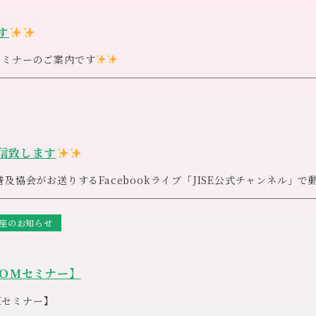
す
セミナーのご案内です
を上げるベーシック一日講座】
や仕事にとどまらず、自己実現や夢を叶えるための重要な柱にもなり
、信じることができるようになり、これが、あなたの人生の質にも大
） ※テキスト代、修了証発行代含
キットも付いています♪
）１０時３０分～１２時
込）
響を理解し、自己肯定力を高めて歩む人生と、そうでない人生では全
１０時半〜１６時半
・乾電池・植物性オイル（1回分）・植物性乳化ワックス（1回分）
を引いたりと楽しく進めて参ります
ものが全く違ってきます。講座では、なぜ自己肯定感をアップさせる
信致します
確定
メカニズムの説明とともに、自分を肯定し、自分を愛するための、基
お申込みいただきましたお客様にご案内致します。
45(土曜日定休)
れる方法をお伝えしていきます。
普及協会がお送りする
Facebook
ライブ「
JISE
公式チャンネル」で
頂けます
１時３０分～
待ちしております
機嫌をとること』
座のお知らせ
ＯＭセミナー】
Ｍセミナー】
しい時間を過ごしませんか
２９日（火）
お気軽にご参加下さいませ(*^^*)