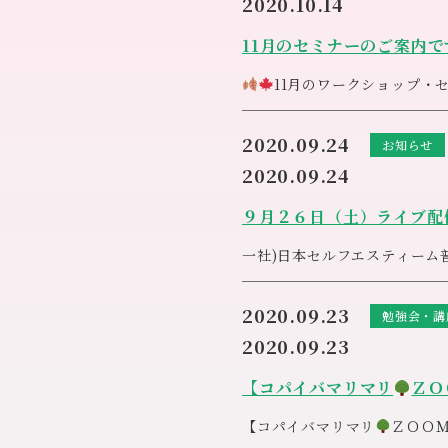
2020.10.14
11月のセミナーのご案内で
11月のワークショップ・
【自己肯定感、自己肯定力
「自己肯定感」は、人間関係
2020.09.24
お知らせ
覚が高まると、自分を信頼し
料金
18,340円（税別
お家で直ぐに作れる1回分の
［日時］１１月２６日（木
していきます。
2020.09.24
時間
全6時間
1回分のキットには
［料金］￥３，３００（税
自己肯定力が人生に及ぼす影
（日時）１１月１８日（水）
・ガラスコップ・ミニ泡立て器
皆様とシェアしながらカード
生が変わり、人生で受け取る
９月２６日（土）ライブ配
（定員）４名 ※現在２名
ます
ご予約お待ちしております
や私生活が充実していくかの
※前払いとなります。詳細は
※アネシス
049-248-61
日々の生活の中に取り入れら
一社
)
日本セルフエスティーム
※ホームページからもご予約
せて頂きます
日時：９月２６日（土） ２
先着順となります。ご予約お
テーマは『自分で自分のご
☎︎アネシス049-248-6145
2020.09.23
勉強会・講
2020.09.23
【コパイバマリマリ
ＺＯ
【コパイバマリマリ
ＺＯＯ
皆様と一緒に制作しながら楽
セミナー日程： 2020年９月