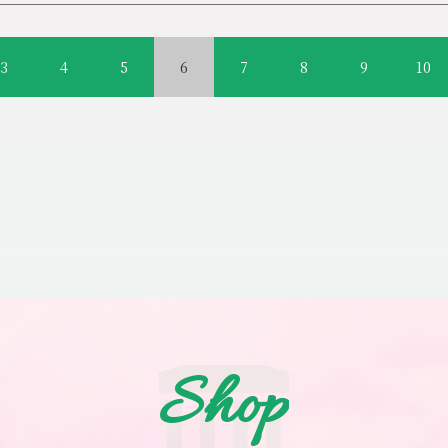
45（土曜日定休）※ホームページからもご予約頂けます
：45分から立ち上げております。
があり、思い通りにいかないときや、落ち込むこともあると思います
る
テナンスをすることで、早く立ち直ったり、安定した状態でいられた
とって
具体的にどんなこと
3
4
5
6
7
8
9
10
j/84747719571
を交えてお話しします
71
います
是非～ご覧頂けると嬉しいです(*‘∀‘)
加いただけます
ご参加のお客様はご予約下さいますようお願い申し上げます
Shop