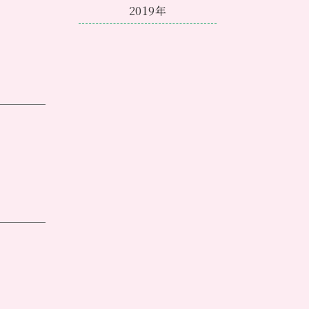
もとより教
2019年
年に、アン
ます。
徴です