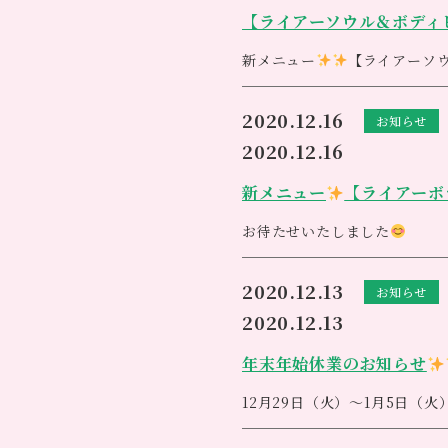
更に素敵なお店に生まれ変わ
【ライアーソウル＆ボディ
新メニュー
【ライアーソ
2020.12.16
お知らせ
2020.12.16
新メニュー
【ライアーボ
お待たせいたしました
これから新しく始まるスペシ
【ライアー
ソウル&ボディ
2020.12.13
お知らせ
ボディケアや、モルフォセラ
2020.12.13
１２月23日から開始です
30分、5０分、80分、120
（ライアーの説明はホームペ
年末年始休業のお知らせ
料金等の詳細につきましては
ワクワクボディキャンペー
<m(__)m>
12月29日（火）～1月5日（
日々の蓄積された疲れやスト
ライアーとは
1月6日（水）から通常営業に
てはいませんか？
自らのこの大事な乗り物を整
竪琴の起源は大変古く、古代メ
皆様にはご不便をおかけします
のキャンペーンをご用意させ
［期間］１２月２３日（水）