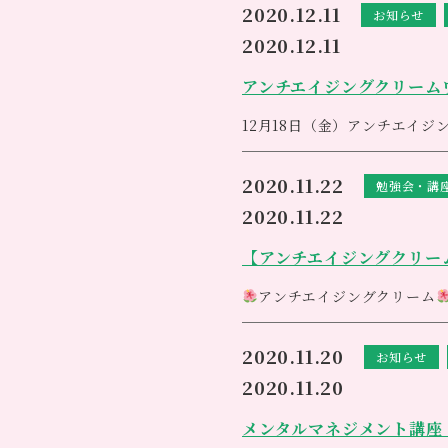
2020.12.11
ルフ・シュタイナーの思想に
432Hzで調律された音色は
お知らせ
［キャンペーン価格３コース
育や医療の現場で活用され広
そしてソウルサウンドライアー
５０分 お手軽コース
2020.12.11
ドレアス氏が考案しました。現
共鳴箱が無い１枚板のオープ
（２０分ボディ・２０分ライ
ライアーの心地よい音で身体
￥５５００→ ￥２９８０
アンチエイジングクリーム
８０分 スタンダードコ
（１０分カウンセリング・３
12月18日（金）アンチエイ
￥８８００→ ￥４９８０
満員御礼です。
１２０分 自分にご褒美
ありがとうございます。
2020.11.22
（１０分カウンセリング・５
勉強会・講
￥１２５００→ ￥６９８０
2020.11.22
自分へのご褒美にいかがです
身体を休めにいらして下さい
【アンチエイジングクリー
アネシス
049‐248‐614
風の時代の幕開けです
風の
アンチエイジングクリーム
錆びないヒトを目指すあなた
2020.11.20
お知らせ
2020.11.20
※先日日曜日の無料体験会で
たくさんのお客様にも喜んで
メンタルマネジメント講座
日頃頑張っている自分へのご