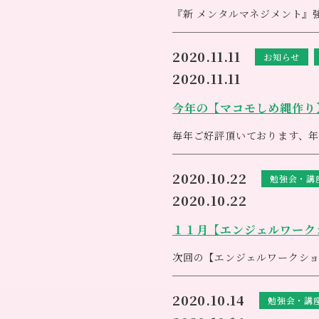
無料体験会、そしてお試しシ
『新 メンタルマネジメント』
ください
メンタルコントロールができ
ライフスキルが格段に上がり
2020.11.11
お知らせ
この講座はどんな時も揺るが
逆境も力に変えていける人生
2020.11.11
［日時］ １２月１８日(金)
［持ち物］ エリジアム（
一緒にお勉強しませんか？
今年の【マコモしめ縄作り】
［参加費］ 4500円(税込)
ご希望の方はアネシスまで
［定員］ 6名（先着順）
049-248-6145
毎年ご好評頂いております、
誰もが望むけれど、止めるこ
新型コロナウイルス感染拡大
生体活性水エリジアムは、細
楽しみにお待ち頂いておりま
老化のスピードをゆっくりに
2020.10.22
勉強会・講
何卒ご了承いただきますよう
そんなエリジアムを使って作
2020.10.22
健康のお手入れを簡単にして
エリジアムクリームの材料はガ
つでとってもシンプル
ハンドクリームにもボディク
１１月【エンジェルワーク
す
作ったクリームのお土産はた
次回の【エンジェルワークシ
2020.10.14
勉強会・講