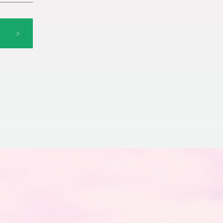
。そんな
りしたら
>