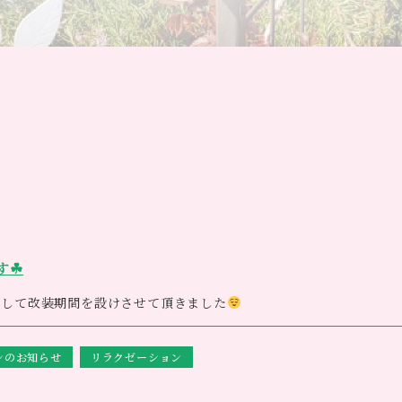
す☘
まして改装期間を設けさせて頂きました
～１月２４日（日）
ンのお知らせ
リラクゼーション
等ご予約不可とさせて頂きますがお店は通常営業です
すがご理解ご協力のほど宜しくお願い致します<m(__)m>