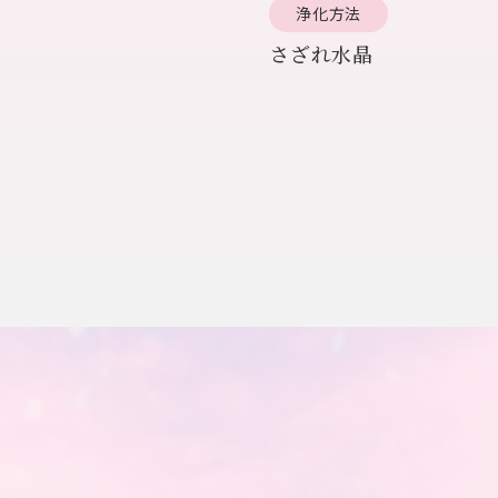
浄化方法
さざれ水晶