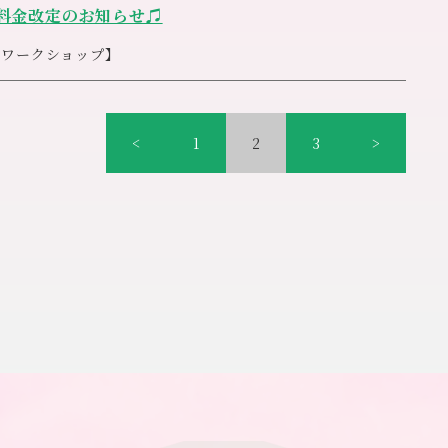
料金改定のお知らせ♫
きながら進めて参ります
キワークショップ】
り
２４８－６１４５
，３００円［税込］へと価格変更させていただきます
へとつとめて参ります
しくお願い致します。
<
1
2
3
>