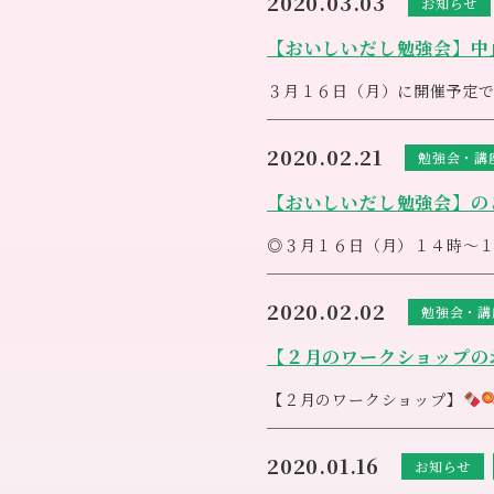
2020.03.03
お知らせ
ですが
今こそプロアクティブにスピ
ぞご理解ご協力の程よろしく
後日開催日が決まり次第ホーム
【おいしいだし勉強会】中止
一日も早いコロナの収束を心
そして皆様も心穏やかに日々
３月１６日（月）に開催予定
エンジェルカードやヒーリン
新型コロナウイルス感染症が
ぞよろしくお願いします
癒しの看板犬ポム
もお待ち
<m(__)m>
大変ご迷惑をおかけいたしま
2020.02.21
勉強会・講
【おいしいだし勉強会】の
◎３月１６日（月）１４時～
【おいしいだし勉強会】 開
2020.02.02
勉強会・講
↑１００％自然の栄養エキス
幅広い活用法で“おいしい”食
【２月のワークショップの
商品の説明、貴重なお話を聞
にご参加くださいね
ご予約お待ちしております
【２月のワークショップ】
アネシス連絡先：０４９－
２月１２日（水）１０時３
『レイキワークショップ』
2020.01.16
お知らせ
２月１９日（水）１０時３
『エンジェルワークショップ