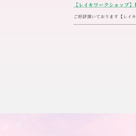
【レイキワークショップ】
楽しく皆様とシェアさせて頂
お気軽にご参加下さいね
ご好評頂いております【レイ
次回開催日（２月１２日）よ
アネシス連絡先 ０４９－
◎料金２，２００円 ⇒ ３
<m(__)m>
より一層のワーク内容の充実
ご理解とご協力のほど何卒宜
アネシススタッフ一同