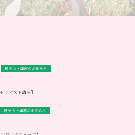
勉強会・講座のお知らせ
ーセラピスト講座】
ご予約誠にありがとうございます。
きます
勉強会・講座のお知らせ
訳ございません。次回開催日はまた決まり次第ご案内させてい
ェルワークショップ】