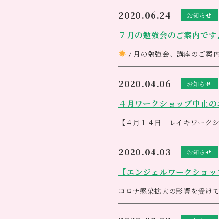
（費用）19,000円（税別）
2020.06.24
お知らせ
（定員）４名 残１名です。
ご家庭や職場などで気軽に人
７月の勉強会のご案内です
容室やエステサロン、その他
誰にでも簡単にカラーセラピー
可能です。
ル付きの口座は1日で取得する
ご予約お待ちしております
７月の勉強会、講座のご案
☎︎アネシス049-248-6145
【クスリ絵、カタカムナ勉強
（日時）7月10日（金）14時〜
2020.04.06
お知らせ
（定員）6名 ※現在3名確
今大人気のクスリエ、カタカ
４月ワークショップ中止のお
【エンジェルワークショッ
【４月１４日 レイキワーク
（日時）7月15日（水）10時半
新型コロナウイルス感染症が
（費用）3,300円（税込）
大変ご迷惑をお掛け致します
皆さんとカードを引いたりシ
2020.04.03
お知らせ
新たな時代の流れが始まり、
先着順となります。ご予約お
必要な方に光をしっかりお届
☎︎アネシス049-248-6145
【エンジェルワークショップ
一日も早いコロナの収束と、
※【ＴＣカラーセラピスト講
せて頂きます<m(__)m>
コロナ感染拡大の影響を受け
【エンジェルワークショップ】
大人気のセミナーに付き、毎