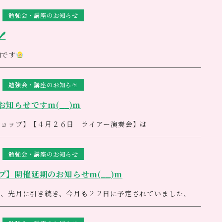
勉強会・講座のお知らせ
を癒せることを目的に考えられたシステムです。もちろん、美

ヒーリングサロンでもすぐにメニューに加えていただくことも
ができるようしっかりとしたマニュアルと14本のカラーボト
ことができ、全国的に大人気のシステムです。
内です
会（zoomセミナー）】
15時半
勉強会・講座のお知らせ
定
ムナ
丸山先生の貴重なお話をzoomで伺います。
知らせですm(__)m
プ】
ショップ】【４月２６日 ライアー演奏会】は
〜12時
拡大している状況を受け、中止することとなりました。
が、何卒ご了承いただきますようお願いいたします。
ェアしながら楽しく進めて参ります
勉強会・講座のお知らせ
変容には大きな傷みも伴いますが
待ちしております
けできるようにスタッフ一同歩んでまいります
】開催延期のお知らせm(__)m
皆様のご無事と心穏やかさを心よりお祈りしています
座】も７月に予定しております。日にちが決まり次第ご案内さ
て、先月に引き続き、今月も２２日に予定されていました、
開催を延期させて頂く事に致しましたm(__)m
月沢山のお客様からご予約も頂いておりましてとても残念なの