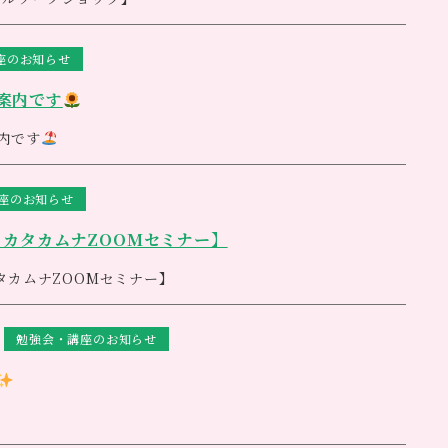
本日でご予約を締め切らせて頂きます
場合はご案内させて頂きますね
）
座のお知らせ
>
案内です
内です
会（zoomセミナー）】
15時半
座のお知らせ
２弾開催決定致しました
・カタカムナZOOMセミナー】
ムナ
丸山先生の貴重なお話をzoomで伺います。
タカムナ
ZOOM
セミナー】
プ】
日（金）
半〜12時
勉強会・講座のお知らせ
は、
13:45
から立ち上げております。
ェアしながら楽しく進めて参ります
る
お待ちしております
j/85011220362
0362
ご参加のお客様はご予約下さいますようお願い致します
〜16時半
６１４５