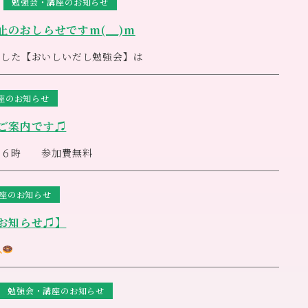
勉強会・講座のお知らせ
ーディに動く事が最も重要なことであると思いますので、どう
お願いいたします
ページ、LINEでご案内させて頂きます
のおしらせですm(__)m
からお祈りしています
過ごされますように
でした【おいしいだし勉強会】は
グの個人セッションは通常通りご予約いただけますので、どう
拡大している状況を受け、中止することとなりました
しております
すが、何卒ご了承いただきますようお願いいたします。
座のお知らせ
ご案内です♫
１６時 参加費無料
催いたします
座のお知らせ
食材
生活をサポートしてくれます
お知らせ♫】
きながら楽しくワークを進めさせていただきますので、お気軽
２４８－６１４５
０分～１２時
勉強会・講座のお知らせ
０分～１２時
』