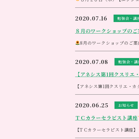
定員６名様、満員御礼です
（キャンセル等で空きが出た
2020.07.16
勉強会・講
宜しくお願いいたします<(_ _)
８月のワークショップのご
8月のワークショップのご案
【クスリ絵、カタカムナ勉強
（日時）８月４日（火）14時〜
2020.07.08
勉強会・講
（定員）6名
前回ご好評いただきまして第
【アネシス第1回クスリエ
今大人気のクスリエ、カタカ
【アネシス第
1
回クスリエ・カ
【エンジェルワークショッ
セミナー日程：
2020
年
7
月
10
（日時）８月２０日（木）10時
時間：
14:00
～
15:30
（費用）3,300円（税込）
2020.06.25
お知らせ
＊
ZOOM
ミーティングルーム
皆さんとカードを引いたりシ
Zoom
ミーティングに参加す
※先着順となります。ご予約
ＴＣカラーセラピスト講座
https://us02web.zoom.us/
☎︎アネシス049-248-6145
★ミーティング
ID: 850 1122 
【T Cカラーセラピスト講座】
※お手数をおかけ致しますが
（日時）7月28日（火）10時半
アネシス０４９－４２８－