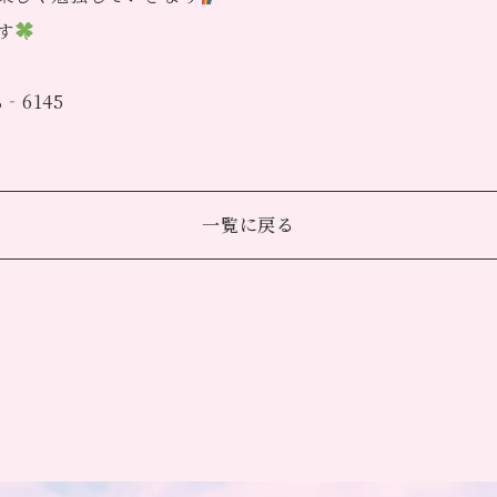
す
‐6145
一覧に戻る